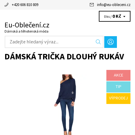
+420 606 810 809
info
@
eu-obleceni.cz
0 Kč
0 ks /
Eu-Oblečení.cz
Dámská a těhotenská móda
DÁMSKÁ TRIČKA DLOUHÝ RUKÁV
AKCE
Dostupnost:
Skladem
Kód:
516
Značka:
Majka
TIP
Záruka:
2 roky
VÝPRODEJ