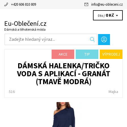
+420 606 810 809
info
@
eu-obleceni.cz
0 Kč
0 ks /
Eu-Oblečení.cz
Dámská a těhotenská móda
AKCE
TIP
VÝPRODEJ
DÁMSKÁ HALENKA/TRIČKO
VODA S APLIKACÍ - GRANÁT
(TMAVĚ MODRÁ)
516
Majka