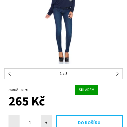
1
z 3
SKLADEM
550 Kč
–51 %
265 Kč
-
+