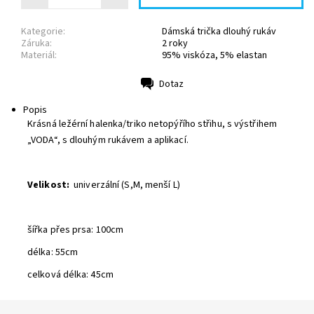
Kategorie:
Dámská trička dlouhý rukáv
Záruka:
2 roky
Materiál:
95% viskóza, 5% elastan
Dotaz
Tisk
Popis
Krásná ležérní halenka/triko netopýřího střihu, s výstřihem
„VODA“, s dlouhým rukávem a aplikací.
Velikost:
univerzální (S,M, menší L)
šířka přes prsa: 100cm
délka: 55cm
celková délka: 45cm