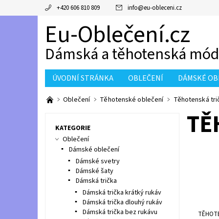
+420 606 810 809
info
@
eu-obleceni.cz
Eu-Oblečení.cz
Dámská a těhotenská mó
ÚVODNÍ STRÁNKA
OBLEČENÍ
DÁMSKÉ OB
Oblečení
Těhotenské oblečení
Těhotenská tri
TĚ
KATEGORIE
Oblečení
Dámské oblečení
Dámské svetry
Dámské šaty
Dámská trička
Dámská trička krátký rukáv
Dámská trička dlouhý rukáv
Dámská trička bez rukávu
TĚHOTE