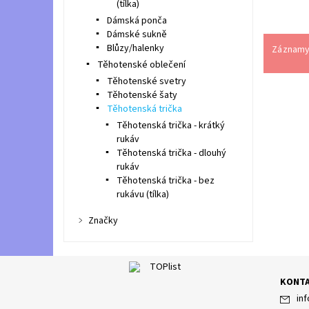
(tílka)
Dámská ponča
Dámské sukně
Blůzy/halenky
Záznamy 
Těhotenské oblečení
Těhotenské svetry
Těhotenské šaty
Těhotenská trička
Těhotenská trička - krátký
rukáv
Těhotenská trička - dlouhý
rukáv
Těhotenská trička - bez
rukávu (tílka)
Značky
KONT
inf