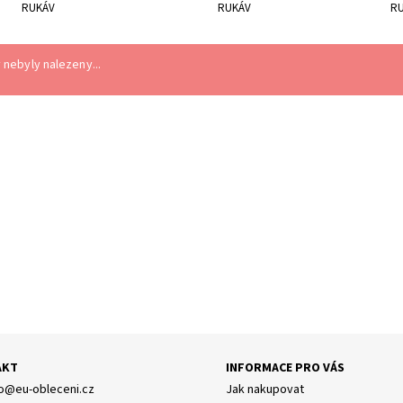
RUKÁV
RUKÁV
RU
nebyly nalezeny...
AKT
INFORMACE PRO VÁS
o
@
eu-obleceni.cz
Jak nakupovat