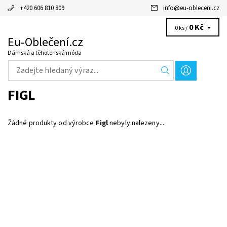
+420 606 810 809
info
@
eu-obleceni.cz
0 Kč
0 ks /
Eu-Oblečení.cz
Dámská a těhotenská móda
FIGL
Žádné produkty od výrobce
Figl
nebyly nalezeny....